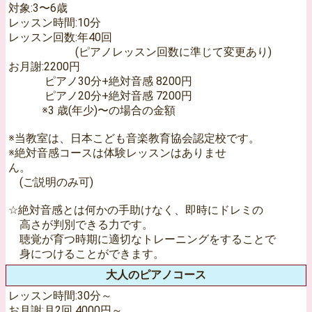
対象:3〜6歳
レッスン時間:10分
レッスン回数:年40回
(ピアノレッスン回数に準じて変更あり)
お月謝:2200円
ピアノ30分+絶対音感 8200円
ピアノ20分+絶対音感 7200円
※3 歳(年少)〜の場合の金額
※当教室は、日本こども音楽教育協会認定校です。
※絶対音感コースは体験レッスンはありませ
ん。
(ご説明のみ可)
☆絶対音感とは何かの手助けなく、即時にドレミの
高さが判別できる力です。
聴覚が育つ時期に適切なトレーニングをすることで
身につけることができます。
大人のピアノコース
レッスン時間:30分～
お月謝:月2回 4000円～